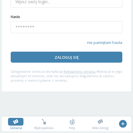
Hasło
nie pamiętam hasła
ZALOGUJ SIĘ
Zalogowanie oznacza akceptację
Regulaminu serwisu
Wykop.pl w jego
aktualnym brzmieniu. Jeśli nie akceptujesz Regulaminu w całości,
prosimy o niekorzystanie z serwisu.
Główna
Wykopalisko
Hity
Mikroblog