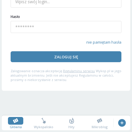
Hasło
nie pamiętam hasła
ZALOGUJ SIĘ
Zalogowanie oznacza akceptację
Regulaminu serwisu
Wykop.pl w jego
aktualnym brzmieniu. Jeśli nie akceptujesz Regulaminu w całości,
prosimy o niekorzystanie z serwisu.
Główna
Wykopalisko
Hity
Mikroblog