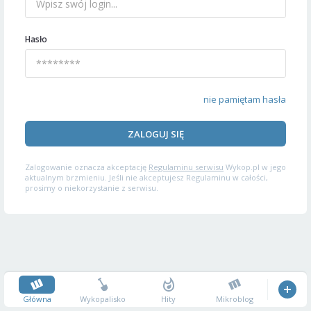
Hasło
nie pamiętam hasła
ZALOGUJ SIĘ
Zalogowanie oznacza akceptację
Regulaminu serwisu
Wykop.pl w jego
aktualnym brzmieniu. Jeśli nie akceptujesz Regulaminu w całości,
prosimy o niekorzystanie z serwisu.
Główna
Wykopalisko
Hity
Mikroblog