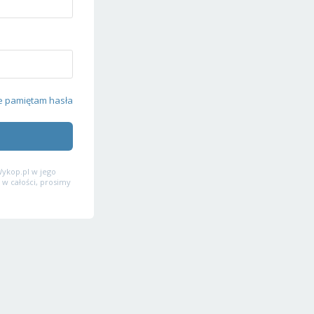
e pamiętam hasła
ykop.pl w jego
 w całości, prosimy