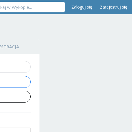
Zaloguj się
Zarejestruj się
ESTRACJA