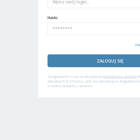
Hasło
ni
ZALOGUJ SIĘ
Zalogowanie oznacza akceptację
Regulaminu serwisu
W
aktualnym brzmieniu. Jeśli nie akceptujesz Regulaminu
o niekorzystanie z serwisu.