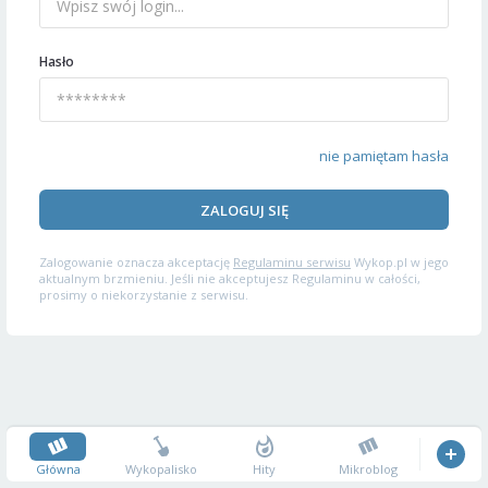
Hasło
nie pamiętam hasła
ZALOGUJ SIĘ
Zalogowanie oznacza akceptację
Regulaminu serwisu
Wykop.pl w jego
aktualnym brzmieniu. Jeśli nie akceptujesz Regulaminu w całości,
prosimy o niekorzystanie z serwisu.
Główna
Wykopalisko
Hity
Mikroblog