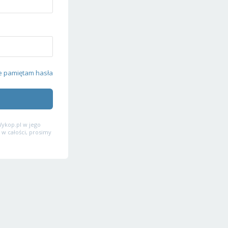
e pamiętam hasła
ykop.pl w jego
 w całości, prosimy