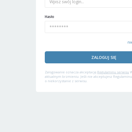
Hasło
ni
ZALOGUJ SIĘ
Zalogowanie oznacza akceptację
Regulaminu serwisu
W
aktualnym brzmieniu. Jeśli nie akceptujesz Regulaminu
o niekorzystanie z serwisu.