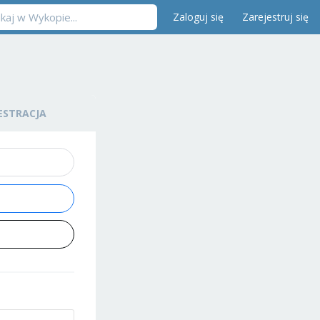
Zaloguj się
Zarejestruj się
ESTRACJA