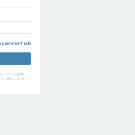
e pamiętam hasła
ykop.pl w jego
 w całości, prosimy