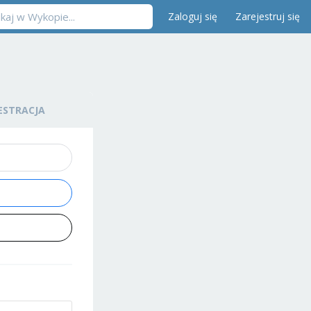
Zaloguj się
Zarejestruj się
ESTRACJA