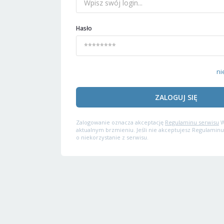
Hasło
ni
ZALOGUJ SIĘ
Zalogowanie oznacza akceptację
Regulaminu serwisu
W
aktualnym brzmieniu. Jeśli nie akceptujesz Regulaminu
o niekorzystanie z serwisu.