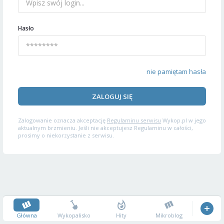
Hasło
nie pamiętam hasła
ZALOGUJ SIĘ
Zalogowanie oznacza akceptację
Regulaminu serwisu
Wykop.pl w jego
aktualnym brzmieniu. Jeśli nie akceptujesz Regulaminu w całości,
prosimy o niekorzystanie z serwisu.
Główna
Wykopalisko
Hity
Mikroblog