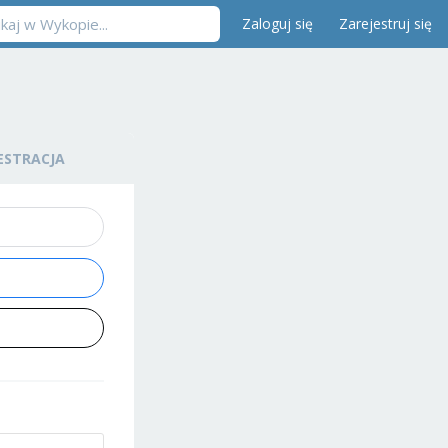
Zaloguj się
Zarejestruj się
ESTRACJA