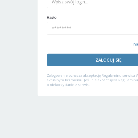
Hasło
ni
ZALOGUJ SIĘ
Zalogowanie oznacza akceptację
Regulaminu serwisu
W
aktualnym brzmieniu. Jeśli nie akceptujesz Regulaminu
o niekorzystanie z serwisu.