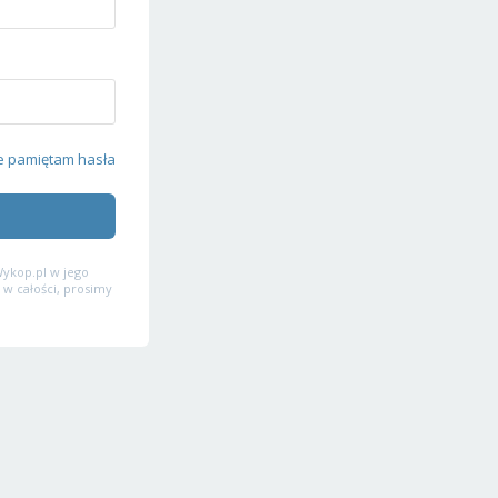
e pamiętam hasła
ykop.pl w jego
 w całości, prosimy