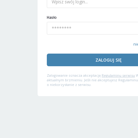
Hasło
ni
ZALOGUJ SIĘ
Zalogowanie oznacza akceptację
Regulaminu serwisu
W
aktualnym brzmieniu. Jeśli nie akceptujesz Regulaminu
o niekorzystanie z serwisu.