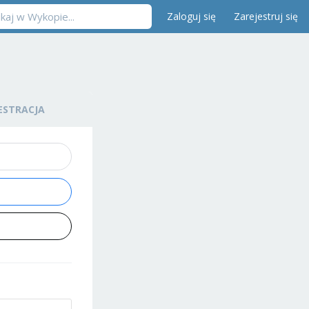
Zaloguj się
Zarejestruj się
ESTRACJA