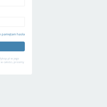
e pamiętam hasła
ykop.pl w jego
 w całości, prosimy