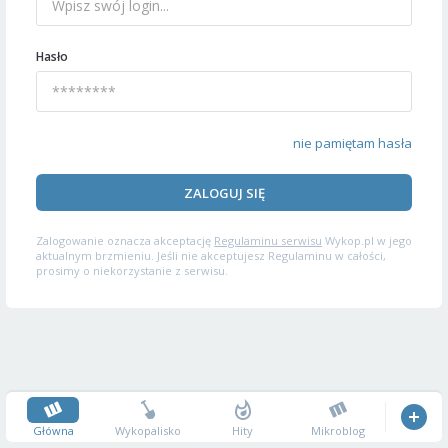
Hasło
nie pamiętam hasła
ZALOGUJ SIĘ
Zalogowanie oznacza akceptację
Regulaminu serwisu
Wykop.pl w jego
aktualnym brzmieniu. Jeśli nie akceptujesz Regulaminu w całości,
prosimy o niekorzystanie z serwisu.
Główna
Wykopalisko
Hity
Mikroblog