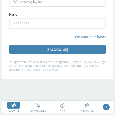
Hasło
nie pamiętam hasła
ZALOGUJ SIĘ
Zalogowanie oznacza akceptację
Regulaminu serwisu
Wykop.pl w jego
aktualnym brzmieniu. Jeśli nie akceptujesz Regulaminu w całości,
prosimy o niekorzystanie z serwisu.
Główna
Wykopalisko
Hity
Mikroblog