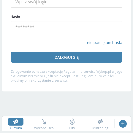
Hasło
nie pamiętam hasła
ZALOGUJ SIĘ
Zalogowanie oznacza akceptację
Regulaminu serwisu
Wykop.pl w jego
aktualnym brzmieniu. Jeśli nie akceptujesz Regulaminu w całości,
prosimy o niekorzystanie z serwisu.
Główna
Wykopalisko
Hity
Mikroblog