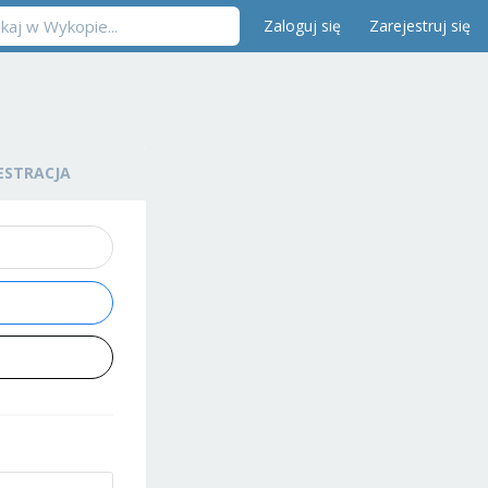
Zaloguj się
Zarejestruj się
ESTRACJA