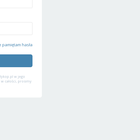
e pamiętam hasła
ykop.pl w jego
 w całości, prosimy