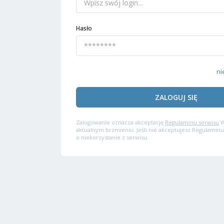
Hasło
ni
ZALOGUJ SIĘ
Zalogowanie oznacza akceptację
Regulaminu serwisu
W
aktualnym brzmieniu. Jeśli nie akceptujesz Regulaminu
o niekorzystanie z serwisu.