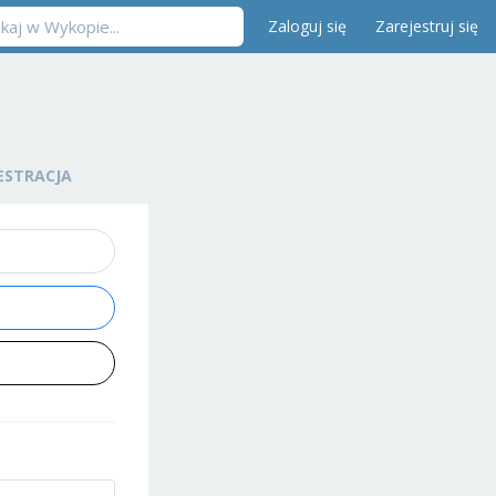
Zaloguj się
Zarejestruj się
ESTRACJA