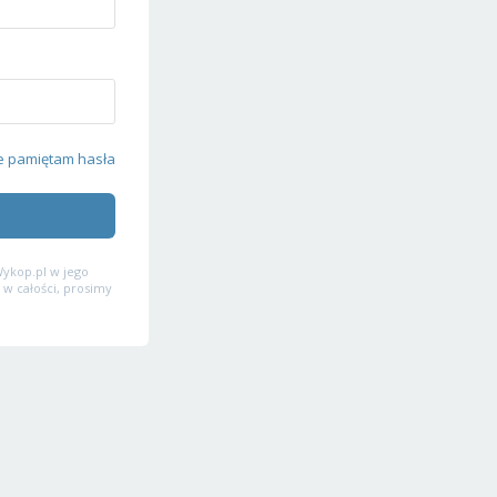
e pamiętam hasła
ykop.pl w jego
 w całości, prosimy