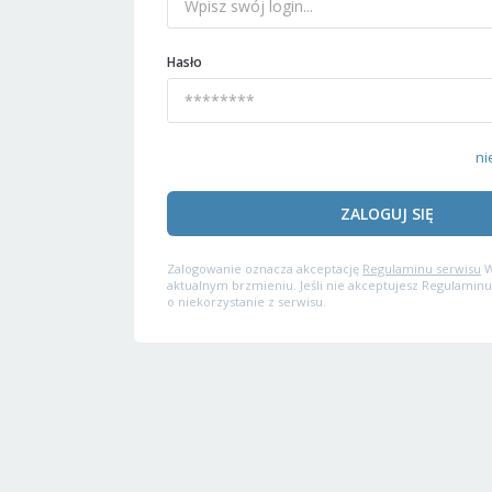
Hasło
ni
ZALOGUJ SIĘ
Zalogowanie oznacza akceptację
Regulaminu serwisu
W
aktualnym brzmieniu. Jeśli nie akceptujesz Regulaminu
o niekorzystanie z serwisu.