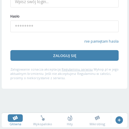
Hasło
nie pamiętam hasła
ZALOGUJ SIĘ
Zalogowanie oznacza akceptację
Regulaminu serwisu
Wykop.pl w jego
aktualnym brzmieniu. Jeśli nie akceptujesz Regulaminu w całości,
prosimy o niekorzystanie z serwisu.
Główna
Wykopalisko
Hity
Mikroblog