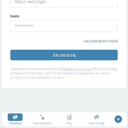
Hasło
nie pamiętam hasła
ZALOGUJ SIĘ
Zalogowanie oznacza akceptację
Regulaminu serwisu
Wykop.pl w jego
aktualnym brzmieniu. Jeśli nie akceptujesz Regulaminu w całości,
prosimy o niekorzystanie z serwisu.
Główna
Wykopalisko
Hity
Mikroblog