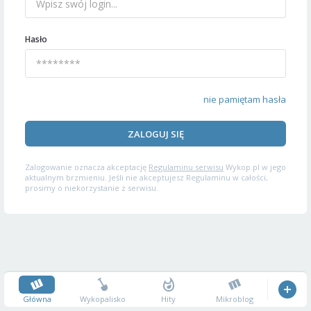
Hasło
nie pamiętam hasła
ZALOGUJ SIĘ
Zalogowanie oznacza akceptację
Regulaminu serwisu
Wykop.pl w jego
aktualnym brzmieniu. Jeśli nie akceptujesz Regulaminu w całości,
prosimy o niekorzystanie z serwisu.
Główna
Wykopalisko
Hity
Mikroblog