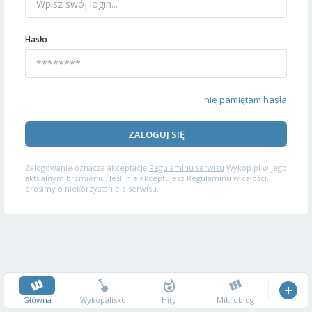
Hasło
nie pamiętam hasła
ZALOGUJ SIĘ
Zalogowanie oznacza akceptację
Regulaminu serwisu
Wykop.pl w jego
aktualnym brzmieniu. Jeśli nie akceptujesz Regulaminu w całości,
prosimy o niekorzystanie z serwisu.
Główna
Wykopalisko
Hity
Mikroblog