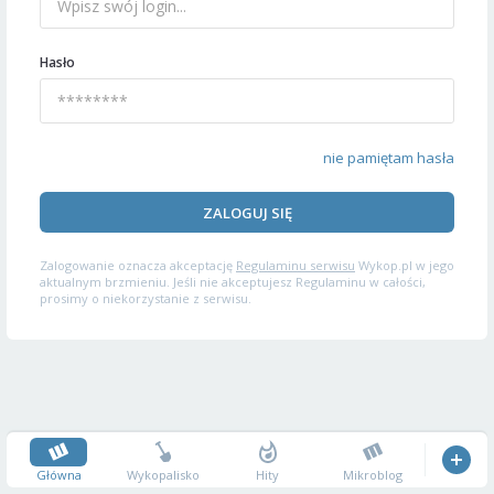
Hasło
nie pamiętam hasła
ZALOGUJ SIĘ
Zalogowanie oznacza akceptację
Regulaminu serwisu
Wykop.pl w jego
aktualnym brzmieniu. Jeśli nie akceptujesz Regulaminu w całości,
prosimy o niekorzystanie z serwisu.
Główna
Wykopalisko
Hity
Mikroblog