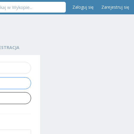
Zaloguj się
Zarejestruj się
ESTRACJA