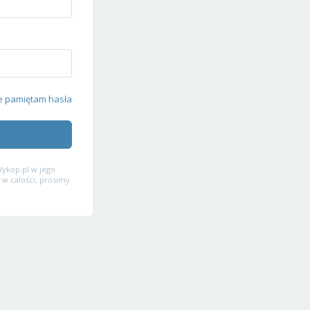
e pamiętam hasła
ykop.pl w jego
 w całości, prosimy