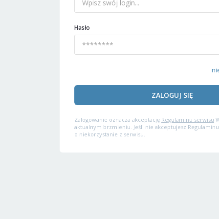
Hasło
ni
ZALOGUJ SIĘ
Zalogowanie oznacza akceptację
Regulaminu serwisu
W
aktualnym brzmieniu. Jeśli nie akceptujesz Regulaminu
o niekorzystanie z serwisu.