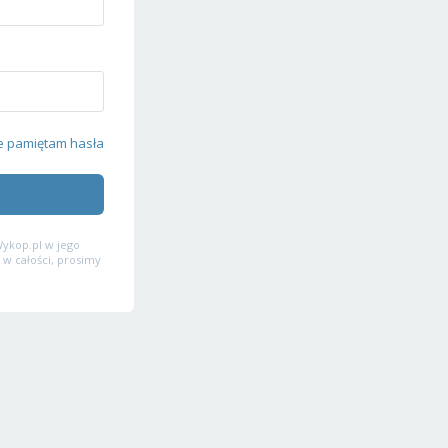
e pamiętam hasła
ykop.pl w jego
 w całości, prosimy