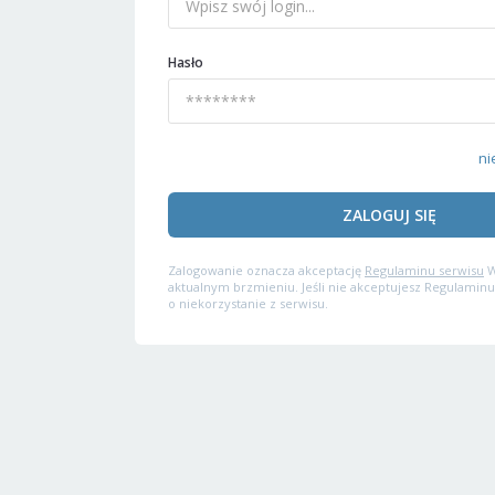
Hasło
ni
ZALOGUJ SIĘ
Zalogowanie oznacza akceptację
Regulaminu serwisu
W
aktualnym brzmieniu. Jeśli nie akceptujesz Regulaminu
o niekorzystanie z serwisu.