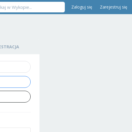
Zaloguj się
Zarejestruj się
ESTRACJA