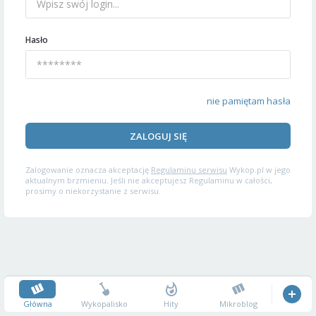
Hasło
nie pamiętam hasła
ZALOGUJ SIĘ
Zalogowanie oznacza akceptację
Regulaminu serwisu
Wykop.pl w jego
aktualnym brzmieniu. Jeśli nie akceptujesz Regulaminu w całości,
prosimy o niekorzystanie z serwisu.
Główna
Wykopalisko
Hity
Mikroblog