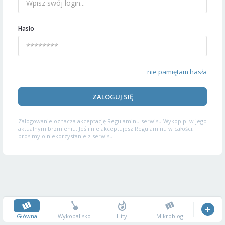
Hasło
nie pamiętam hasła
ZALOGUJ SIĘ
Zalogowanie oznacza akceptację
Regulaminu serwisu
Wykop.pl w jego
aktualnym brzmieniu. Jeśli nie akceptujesz Regulaminu w całości,
prosimy o niekorzystanie z serwisu.
Główna
Wykopalisko
Hity
Mikroblog