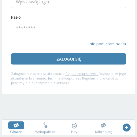
Hasło
nie pamiętam hasła
ZALOGUJ SIĘ
Zalogowanie oznacza akceptację
Regulaminu serwisu
Wykop.pl w jego
aktualnym brzmieniu. Jeśli nie akceptujesz Regulaminu w całości,
prosimy o niekorzystanie z serwisu.
Główna
Wykopalisko
Hity
Mikroblog