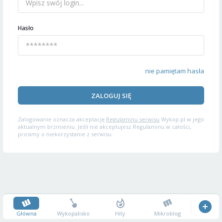
Hasło
nie pamiętam hasła
ZALOGUJ SIĘ
Zalogowanie oznacza akceptację
Regulaminu serwisu
Wykop.pl w jego
aktualnym brzmieniu. Jeśli nie akceptujesz Regulaminu w całości,
prosimy o niekorzystanie z serwisu.
Główna
Wykopalisko
Hity
Mikroblog