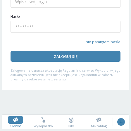
Hasło
nie pamiętam hasła
ZALOGUJ SIĘ
Zalogowanie oznacza akceptację
Regulaminu serwisu
Wykop.pl w jego
aktualnym brzmieniu. Jeśli nie akceptujesz Regulaminu w całości,
prosimy o niekorzystanie z serwisu.
Główna
Wykopalisko
Hity
Mikroblog