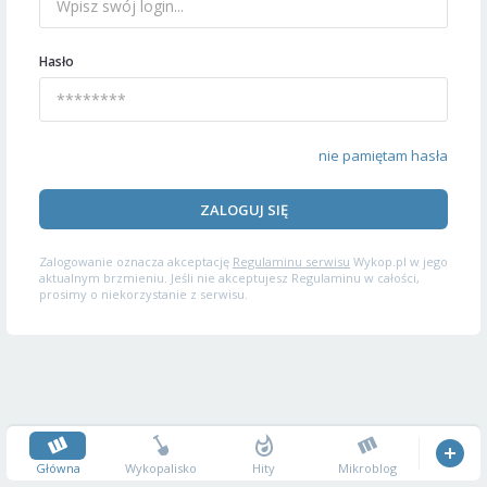
Hasło
nie pamiętam hasła
ZALOGUJ SIĘ
Zalogowanie oznacza akceptację
Regulaminu serwisu
Wykop.pl w jego
aktualnym brzmieniu. Jeśli nie akceptujesz Regulaminu w całości,
prosimy o niekorzystanie z serwisu.
Główna
Wykopalisko
Hity
Mikroblog