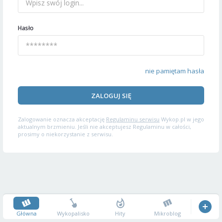
Hasło
nie pamiętam hasła
ZALOGUJ SIĘ
Zalogowanie oznacza akceptację
Regulaminu serwisu
Wykop.pl w jego
aktualnym brzmieniu. Jeśli nie akceptujesz Regulaminu w całości,
prosimy o niekorzystanie z serwisu.
Główna
Wykopalisko
Hity
Mikroblog