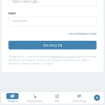
Hasło
nie pamiętam hasła
ZALOGUJ SIĘ
Zalogowanie oznacza akceptację
Regulaminu serwisu
Wykop.pl w jego
aktualnym brzmieniu. Jeśli nie akceptujesz Regulaminu w całości,
prosimy o niekorzystanie z serwisu.
Główna
Wykopalisko
Hity
Mikroblog