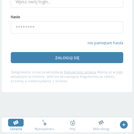
Hasło
nie pamiętam hasła
ZALOGUJ SIĘ
Zalogowanie oznacza akceptację
Regulaminu serwisu
Wykop.pl w jego
aktualnym brzmieniu. Jeśli nie akceptujesz Regulaminu w całości,
prosimy o niekorzystanie z serwisu.
Główna
Wykopalisko
Hity
Mikroblog