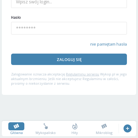
Hasło
nie pamiętam hasła
ZALOGUJ SIĘ
Zalogowanie oznacza akceptację
Regulaminu serwisu
Wykop.pl w jego
aktualnym brzmieniu. Jeśli nie akceptujesz Regulaminu w całości,
prosimy o niekorzystanie z serwisu.
Główna
Wykopalisko
Hity
Mikroblog