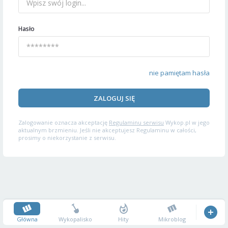
Hasło
nie pamiętam hasła
ZALOGUJ SIĘ
Zalogowanie oznacza akceptację
Regulaminu serwisu
Wykop.pl w jego
aktualnym brzmieniu. Jeśli nie akceptujesz Regulaminu w całości,
prosimy o niekorzystanie z serwisu.
Główna
Wykopalisko
Hity
Mikroblog