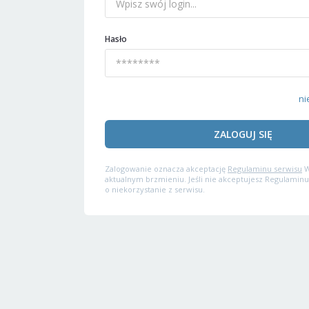
Hasło
ni
ZALOGUJ SIĘ
Zalogowanie oznacza akceptację
Regulaminu serwisu
W
aktualnym brzmieniu. Jeśli nie akceptujesz Regulaminu
o niekorzystanie z serwisu.