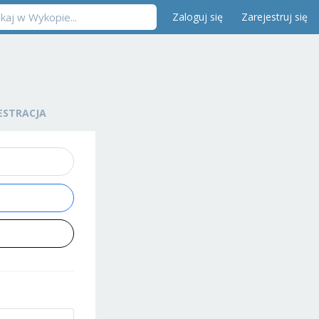
Zaloguj się
Zarejestruj się
ESTRACJA