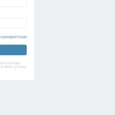
e pamiętam hasła
ykop.pl w jego
 w całości, prosimy