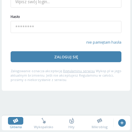
Hasło
nie pamiętam hasła
ZALOGUJ SIĘ
Zalogowanie oznacza akceptację
Regulaminu serwisu
Wykop.pl w jego
aktualnym brzmieniu. Jeśli nie akceptujesz Regulaminu w całości,
prosimy o niekorzystanie z serwisu.
Główna
Wykopalisko
Hity
Mikroblog