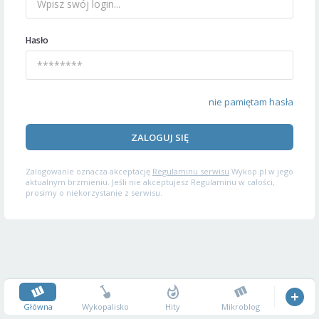
Hasło
nie pamiętam hasła
ZALOGUJ SIĘ
Zalogowanie oznacza akceptację
Regulaminu serwisu
Wykop.pl w jego
aktualnym brzmieniu. Jeśli nie akceptujesz Regulaminu w całości,
prosimy o niekorzystanie z serwisu.
Główna
Wykopalisko
Hity
Mikroblog