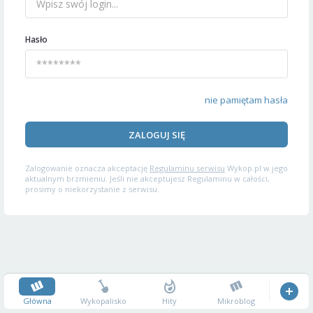
Hasło
nie pamiętam hasła
ZALOGUJ SIĘ
Zalogowanie oznacza akceptację
Regulaminu serwisu
Wykop.pl w jego
aktualnym brzmieniu. Jeśli nie akceptujesz Regulaminu w całości,
prosimy o niekorzystanie z serwisu.
Główna
Wykopalisko
Hity
Mikroblog