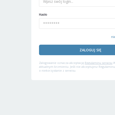
Hasło
ni
ZALOGUJ SIĘ
Zalogowanie oznacza akceptację
Regulaminu serwisu
W
aktualnym brzmieniu. Jeśli nie akceptujesz Regulaminu
o niekorzystanie z serwisu.