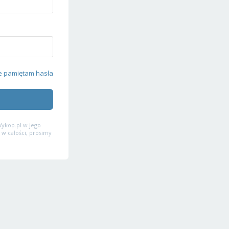
e pamiętam hasła
ykop.pl w jego
 w całości, prosimy