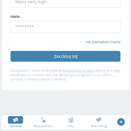
Hasło
nie pamiętam hasła
ZALOGUJ SIĘ
Zalogowanie oznacza akceptację
Regulaminu serwisu
Wykop.pl w jego
aktualnym brzmieniu. Jeśli nie akceptujesz Regulaminu w całości,
prosimy o niekorzystanie z serwisu.
Główna
Wykopalisko
Hity
Mikroblog