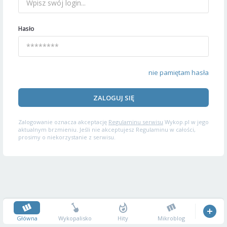
Hasło
nie pamiętam hasła
ZALOGUJ SIĘ
Zalogowanie oznacza akceptację
Regulaminu serwisu
Wykop.pl w jego
aktualnym brzmieniu. Jeśli nie akceptujesz Regulaminu w całości,
prosimy o niekorzystanie z serwisu.
Główna
Wykopalisko
Hity
Mikroblog