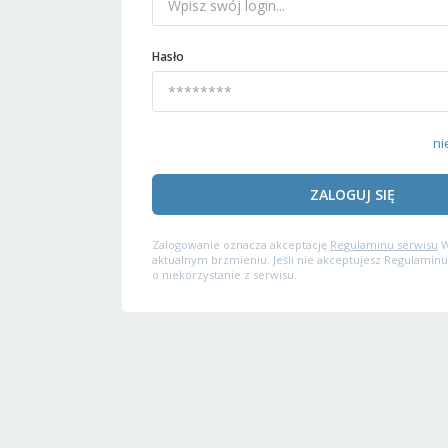
Hasło
ni
ZALOGUJ SIĘ
Zalogowanie oznacza akceptację
Regulaminu serwisu
W
aktualnym brzmieniu. Jeśli nie akceptujesz Regulaminu
o niekorzystanie z serwisu.