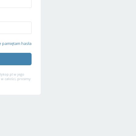
e pamiętam hasła
ykop.pl w jego
 w całości, prosimy