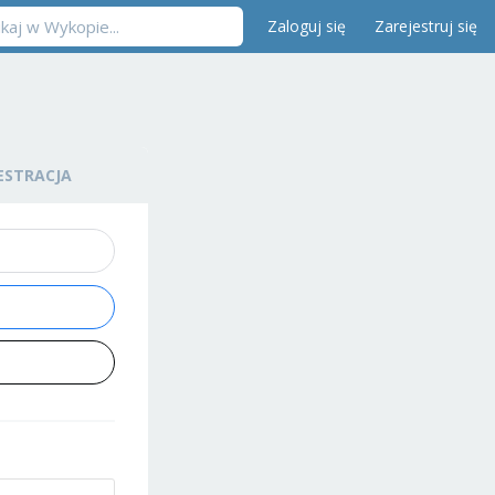
Zaloguj się
Zarejestruj się
ESTRACJA