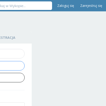
Zaloguj się
Zarejestruj się
ESTRACJA