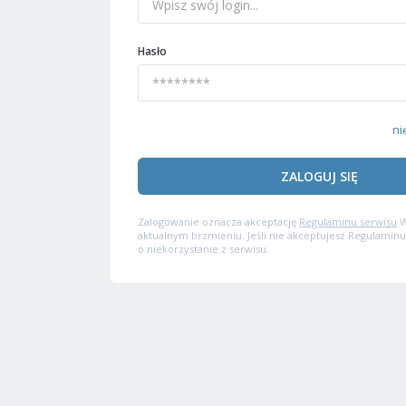
Hasło
ni
ZALOGUJ SIĘ
Zalogowanie oznacza akceptację
Regulaminu serwisu
W
aktualnym brzmieniu. Jeśli nie akceptujesz Regulaminu
o niekorzystanie z serwisu.