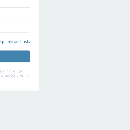
e pamiętam hasła
ykop.pl w jego
 w całości, prosimy