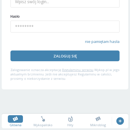
Hasło
nie pamiętam hasła
ZALOGUJ SIĘ
Zalogowanie oznacza akceptację
Regulaminu serwisu
Wykop.pl w jego
aktualnym brzmieniu. Jeśli nie akceptujesz Regulaminu w całości,
prosimy o niekorzystanie z serwisu.
Główna
Wykopalisko
Hity
Mikroblog