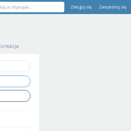
Zaloguj się
Zarejestruj się
ESTRACJA