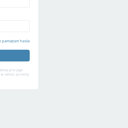
e pamiętam hasła
ykop.pl w jego
 w całości, prosimy