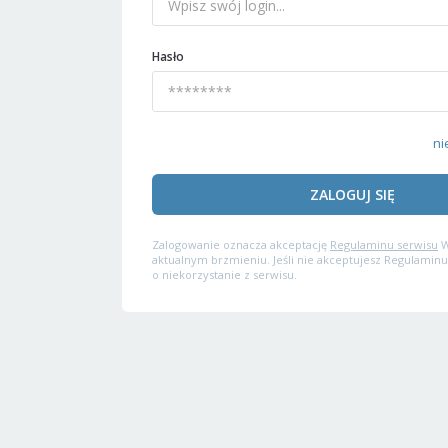
Hasło
ni
ZALOGUJ SIĘ
Zalogowanie oznacza akceptację
Regulaminu serwisu
W
aktualnym brzmieniu. Jeśli nie akceptujesz Regulaminu
o niekorzystanie z serwisu.