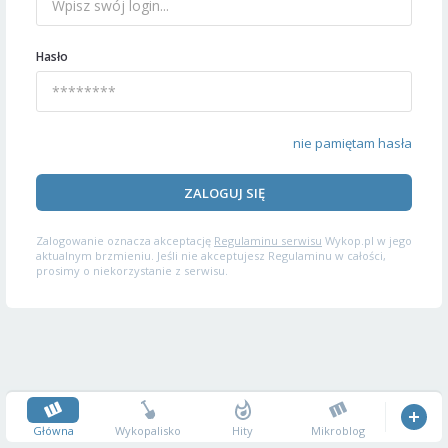
Hasło
nie pamiętam hasła
ZALOGUJ SIĘ
Zalogowanie oznacza akceptację
Regulaminu serwisu
Wykop.pl w jego
aktualnym brzmieniu. Jeśli nie akceptujesz Regulaminu w całości,
prosimy o niekorzystanie z serwisu.
Główna
Wykopalisko
Hity
Mikroblog