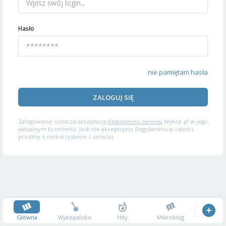
Hasło
nie pamiętam hasła
ZALOGUJ SIĘ
Zalogowanie oznacza akceptację
Regulaminu serwisu
Wykop.pl w jego
aktualnym brzmieniu. Jeśli nie akceptujesz Regulaminu w całości,
prosimy o niekorzystanie z serwisu.
Główna
Wykopalisko
Hity
Mikroblog