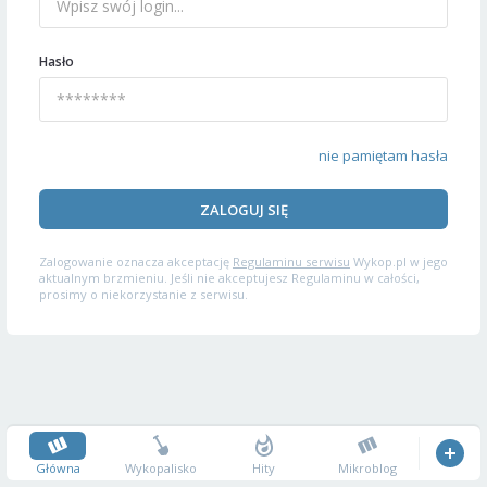
Hasło
nie pamiętam hasła
ZALOGUJ SIĘ
Zalogowanie oznacza akceptację
Regulaminu serwisu
Wykop.pl w jego
aktualnym brzmieniu. Jeśli nie akceptujesz Regulaminu w całości,
prosimy o niekorzystanie z serwisu.
Główna
Wykopalisko
Hity
Mikroblog