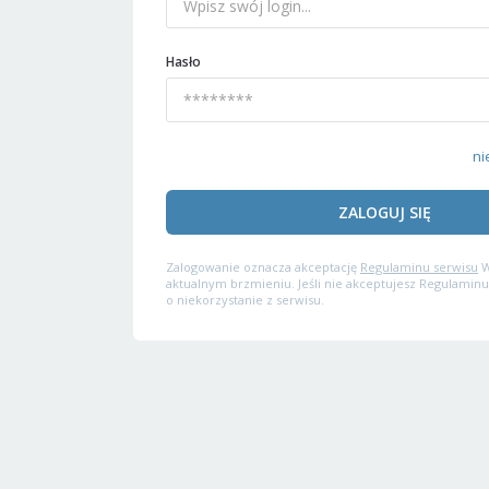
Hasło
ni
ZALOGUJ SIĘ
Zalogowanie oznacza akceptację
Regulaminu serwisu
W
aktualnym brzmieniu. Jeśli nie akceptujesz Regulaminu
o niekorzystanie z serwisu.