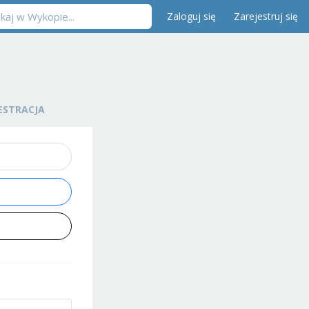
Zaloguj się
Zarejestruj się
ESTRACJA