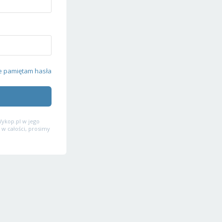
e pamiętam hasła
ykop.pl w jego
 w całości, prosimy