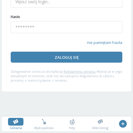
Hasło
nie pamiętam hasła
ZALOGUJ SIĘ
Zalogowanie oznacza akceptację
Regulaminu serwisu
Wykop.pl w jego
aktualnym brzmieniu. Jeśli nie akceptujesz Regulaminu w całości,
prosimy o niekorzystanie z serwisu.
Główna
Wykopalisko
Hity
Mikroblog