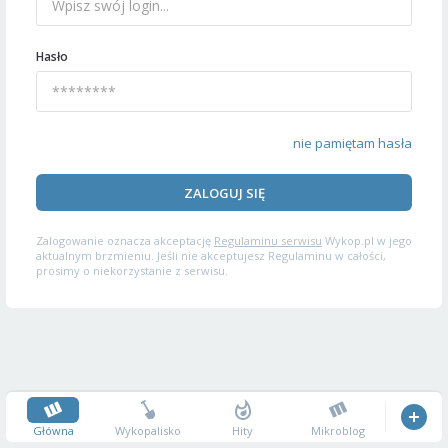
Hasło
nie pamiętam hasła
ZALOGUJ SIĘ
Zalogowanie oznacza akceptację
Regulaminu serwisu
Wykop.pl w jego
aktualnym brzmieniu. Jeśli nie akceptujesz Regulaminu w całości,
prosimy o niekorzystanie z serwisu.
Główna
Wykopalisko
Hity
Mikroblog